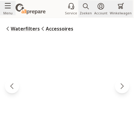
Ga naar de inhoud
Menu
Service
Zoeken
Account
Winkelwagen
Waterfilters
Accessoires