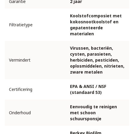
Garantie
2 jaar
Koolstofcomposiet met
kokosnootkoolstof en
Filtratietype
gepatenteerde
materialen
Virussen, bacteriën,
cysten, parasieten,
Vermindert
herbiciden, pesticiden,
oplosmiddelen, nitrieten,
zware metalen
EPA & ANSI / NSF
Certificering
(standaard 53)
Eenvoudig te reinigen
Onderhoud
met schoon
schuursponsje
Berkey BioFilm