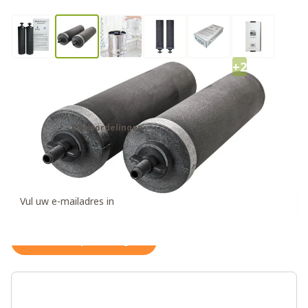
+2
Black Berkey Waterfilter
Elementen
0 beoordelingen
€215,00
Ontvang een weer op voorraad notificatie
Houd me op de hoogte