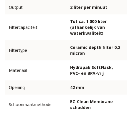
Output
2 liter per minuut
Tot ca. 1.000 liter
Filtercapaciteit
(afhankelijk van
waterkwaliteit)
Ceramic depth filter 0,2
Filtertype
micron
Hydrapak SoftFlask,
Materiaal
PVC- en BPA-vrij
Opening
42 mm
EZ-Clean Membrane –
Schoonmaakmethode
schudden