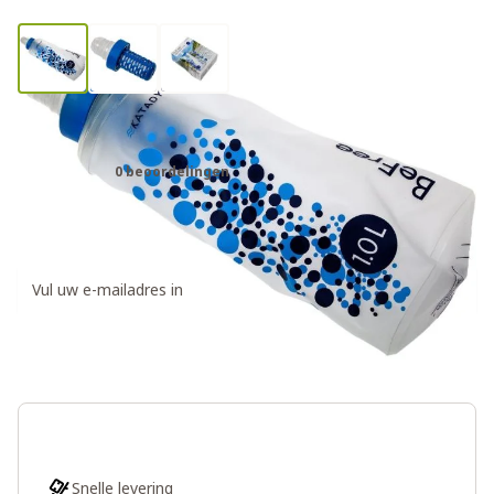
Katadyn BeFree 1.0L waterfilter
0 beoordelingen
€59,95
Ontvang een weer op voorraad notificatie
Houd me op de hoogte
Snelle levering