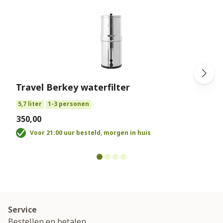
Travel Berkey waterfilter
5,7 liter
1-3 personen
€
€350,00
Voor 21:00 uur besteld, morgen in huis
Service
Bestellen en betalen