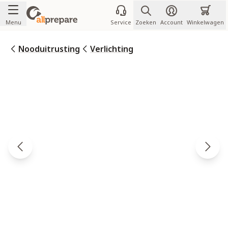
Ga naar de inhoud
Menu
Service
Zoeken
Account
Winkelwagen
Nooduitrusting
Verlichting