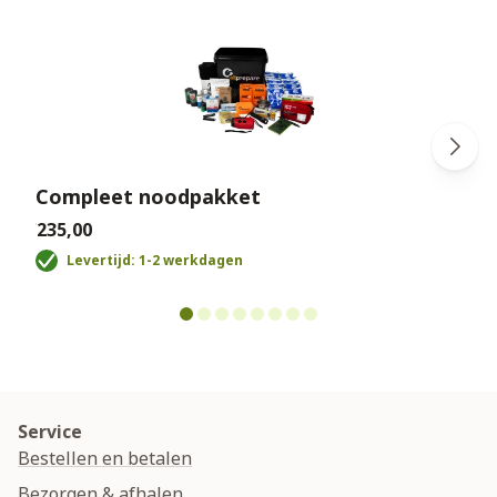
Compleet noodpakket
€235,00
€
Levertijd: 1-2 werkdagen
Service
Bestellen en betalen
Bezorgen & afhalen