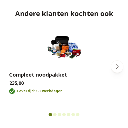
Andere klanten kochten ook
Compleet noodpakket
€235,00
€
Levertijd: 1-2 werkdagen