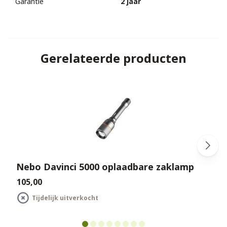
Garantie
2 jaar
Gerelateerde producten
Nebo Davinci 5000 oplaadbare zaklamp
€105,00
€
Tijdelijk uitverkocht