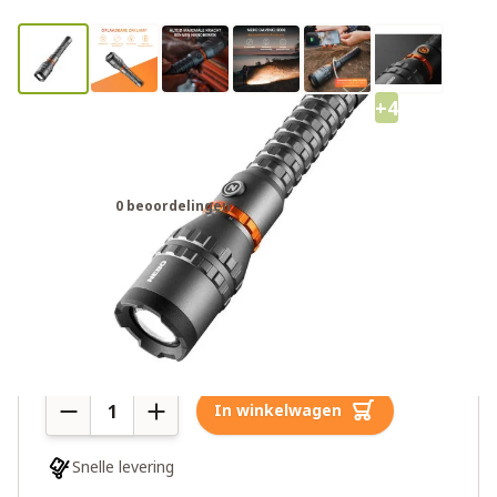
+4
Nebo Davinci 8000 oplaadbare
zaklamp
0 beoordelingen
€119,95
Meer dan 10 op voorraad
Aantal
In winkelwagen
Snelle levering