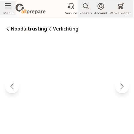
Ga naar de inhoud
Menu
Service
Zoeken
Account
Winkelwagen
Nooduitrusting
Verlichting