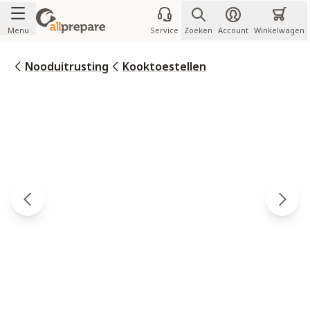
Ga naar de inhoud
Menu
Service
Zoeken
Account
Winkelwagen
Nooduitrusting
Kooktoestellen