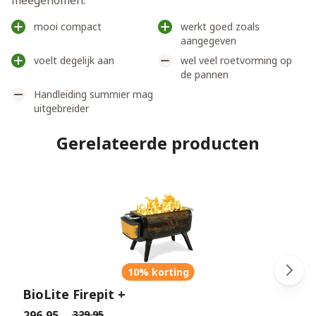
meegenomen.
mooi compact
werkt goed zoals
aangegeven
voelt degelijk aan
wel veel roetvorming op
de pannen
Handleiding summier mag
uitgebreider
Gerelateerde producten
10% korting
BioLite Firepit +
€296,95
€329,95
€