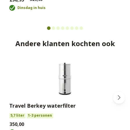
Dinsdag in huis
Andere klanten kochten ook
Travel Berkey waterfilter
€
5,7 liter
1-3 personen
€350,00