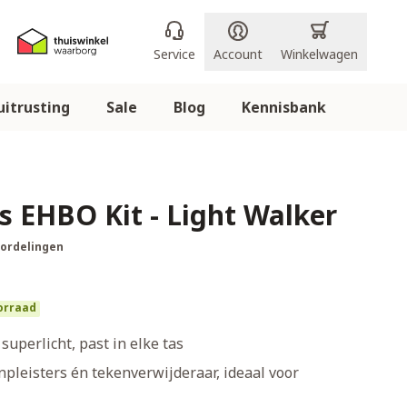
Service
Account
Winkelwagen
itrusting
Sale
Blog
Kennisbank
s EHBO Kit - Light Walker
oordelingen
orraad
uperlicht, past in elke tas
npleisters én tekenverwijderaar, ideaal voor