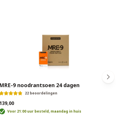
MRE-9 noodrantsoen 24 dagen
Rea
22 beoordelingen
139,00
€220,
Voor 21:00 uur besteld, maandag in huis
V