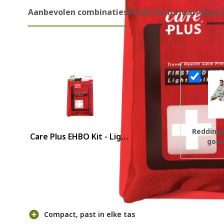
Aanbevolen combinaties
Productinformatie
Speci
Aanbevolen combinaties
Redding
Care Plus EHBO Kit - Light
goed
Walker
Voor- en nadelen
Compact, past in elke tas