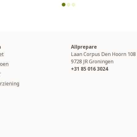
n
Allprepare
et
Laan Corpus Den Hoorn 108
9728 JR
Groningen
soen
+31 85 016 3024
r
rziening