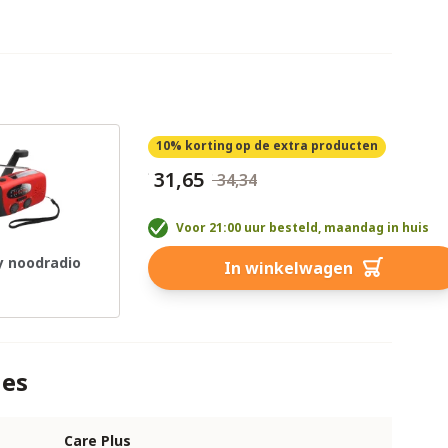
10% korting
op de extra producten
€ 31,65
€ 34,34
Voor 21:00 uur besteld, maandag in huis
 noodradio
In winkelwagen
ies
Care Plus