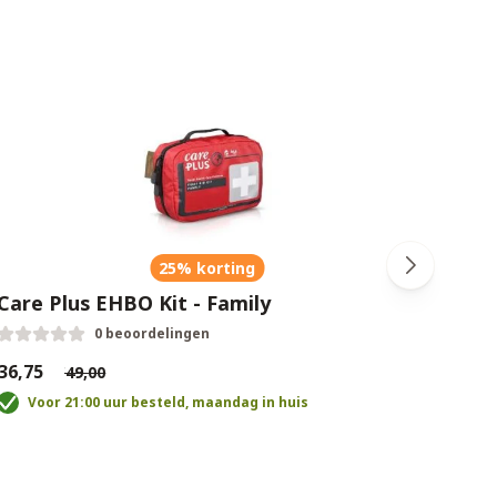
25% korting
Care Plus EHBO Kit - Family
Care
0 beoordelingen
36,75
€44,2
€49,00
Voor 21:00 uur besteld, maandag in huis
V