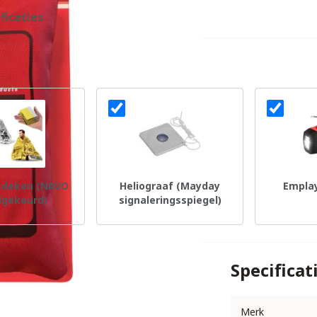
ficaties
sdeken (NAVO
Heliograaf (Mayday
Emplay
gekeurd)
signaleringsspiegel)
Specificat
Merk