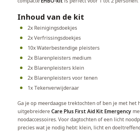
compacte
EHBO-kit
is perfect voor 1 tot 2 personen.
Inhoud van de kit
2x Reinigingsdoekjes
2x Verfrissingsdoekjes
10x Waterbestendige pleisters
2x Blarenpleisters medium
2x Blarenpleisters klein
2x Blarenpleisters voor tenen
1x Tekenverwijderaar
Ga je op meerdaagse trektochten of ben je met het
uitgebreidere
Care Plus First Aid Kit Emergency
met
noodaccessoires. Voor dagtochten of een licht noodp
precies wat je nodig hebt: klein, licht en doeltreffend