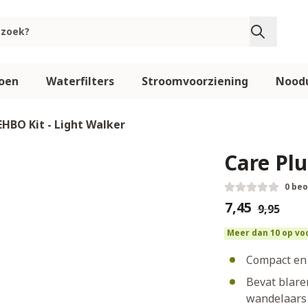
oen
Waterfilters
Stroomvoorziening
Noodu
EHBO Kit - Light Walker
Care Plu
0 be
€7,45
€9,95
Meer dan 10 op vo
Compact en s
Bevat blare
wandelaars