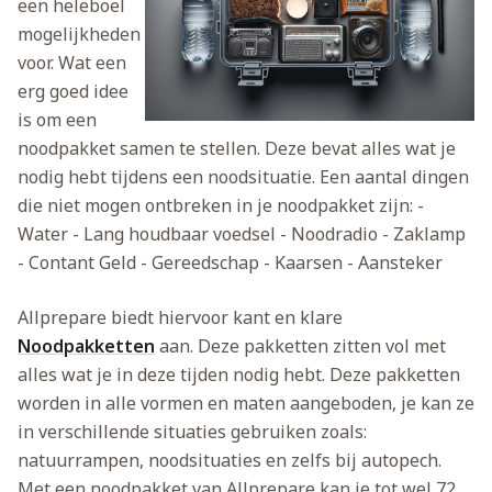
een heleboel
mogelijkheden
voor. Wat een
erg goed idee
is om een
noodpakket samen te stellen. Deze bevat alles wat je
nodig hebt tijdens een noodsituatie. Een aantal dingen
die niet mogen ontbreken in je noodpakket zijn:
-
Water
- Lang houdbaar voedsel
- Noodradio
- Zaklamp
- Contant Geld
- Gereedschap
- Kaarsen
- Aansteker
Allprepare biedt hiervoor kant en klare
Noodpakketten
aan. Deze pakketten zitten vol met
alles wat je in deze tijden nodig hebt. Deze pakketten
worden in alle vormen en maten aangeboden, je kan ze
in verschillende situaties gebruiken zoals:
natuurrampen, noodsituaties en zelfs bij autopech.
Met een noodpakket van Allprepare kan je tot wel 72