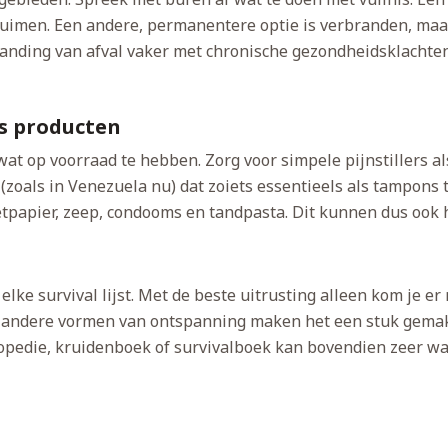
ruimen. Een andere, permanentere optie is verbranden, maar 
anding van afval vaker met chronische gezondheidsklachten 
gs producten
wat op voorraad te hebben. Zorg voor simpele pijnstillers 
k (zoals in Venezuela nu) dat zoiets essentieels als tampons
etpapier, zeep, condooms en tandpasta. Dit kunnen dus ook 
elke survival lijst. Met de beste uitrusting alleen kom je er
 en andere vormen van ontspanning maken het een stuk gema
edie, kruidenboek of survivalboek kan bovendien zeer waard