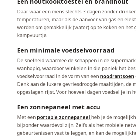
Een houtkooktoestel en brandhout
Daar waar een mens slechts 3 dagen zonder drinken k
temperaturen, maar als de aanvoer van gas en elektri
worden om gemakkelijk (water) op te koken en het ge
kampvuurtje.
Een minimale voedselvoorraad
De snelheid waarmee de schappen in de supermarkte
wanhopig, waardoor winkelen in die paniek het best
voedselvoorraad in de vorm van een
noodrantsoen
Denk aan de luxere gevriesdroogde maaltijden, de m
opgeslagen rijst. Voor hoeveel dagen voedsel je in h
Een zonnepaneel met accu
Met een
portable zonnepaneel
heb je de mogelijkhe
bijzonder waardevol zijn. Zelfs als het mobiele netw
gebeurtenissen vast te leggen, en kan de mogelijkhe