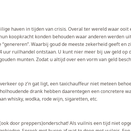
lige haven in tijden van crisis. Overal ter wereld waar ooit 
e hun koopkracht konden behouden waar anderen werden uitg
te “genereren”. Waarbij goud de meeste zekerheid geeft en 
 uur ruilhandel ontstaan. U kunt nier meer bij uw geld op de
gouden munten. Zodat u altijd over een vorm van geld beschi
erkeer op z’n gat ligt, een taxichauffeur niet meteen behoef
alcoholhoudende drank hebben daarentegen een concretere w
n whisky, wodka, rode wijn, sigaretten, etc.
k door preppers)onderschat! Als vuilnis een tijd niet opgeh
 gebieden. Spreek met buren af wat te doen met vuilnis. Een 