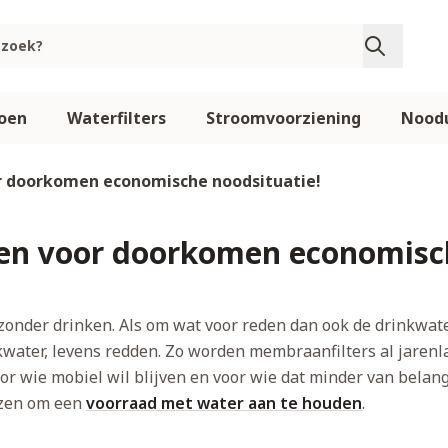
oen
Waterfilters
Stroomvoorziening
Noodu
or doorkomen economische noodsituatie!
len voor doorkomen economisch
onder drinken. Als om wat voor reden dan ook de drinkwate
inkwater, levens redden. Zo worden membraanfilters al jare
voor wie mobiel wil blijven en voor wie dat minder van belan
iezen om een
voorraad met water aan te houden
.