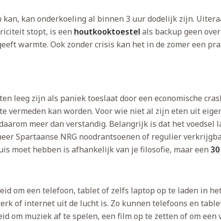
an, kan onderkoeling al binnen 3 uur dodelijk zijn. Uiteraa
citeit stopt, is een
houtkooktoestel
als backup geen over
eft warmte. Ook zonder crisis kan het in de zomer een prakt
n leeg zijn als paniek toeslaat door een economische cras
e vermeden kan worden. Voor wie niet al zijn eten uit eigen
daarom meer dan verstandig. Belangrijk is dat het voedsel 
eer Spartaanse NRG noodrantsoenen of regulier verkrijgbaar
uis moet hebben is afhankelijk van je filosofie, maar een
30
id om een telefoon, tablet of zelfs laptop op te laden in het 
erk of internet uit de lucht is. Zo kunnen telefoons en tabl
id om muziek af te spelen, een film op te zetten of om een 