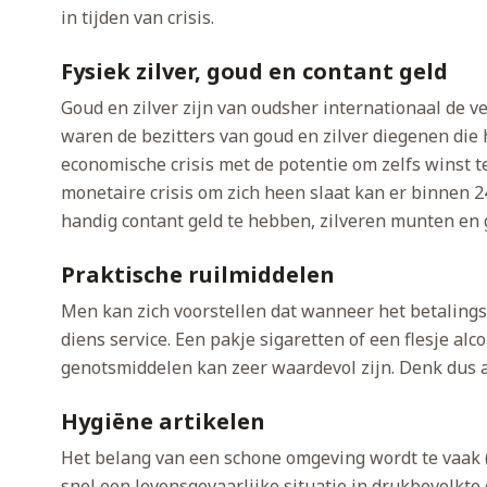
in tijden van crisis.
Fysiek zilver, goud en contant geld
Goud en zilver zijn van oudsher internationaal de vei
waren de bezitters van goud en zilver diegenen di
economische crisis met de potentie om zelfs winst 
monetaire crisis om zich heen slaat kan er binnen 24
handig contant geld te hebben, zilveren munten en 
Praktische ruilmiddelen
Men kan zich voorstellen dat wanneer het betalingsv
diens service. Een pakje sigaretten of een flesje 
genotsmiddelen kan zeer waardevol zijn. Denk dus aa
Hygiëne artikelen
Het belang van een schone omgeving wordt te vaak (oo
snel een levensgevaarlijke situatie in drukbevolkte