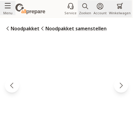
Ga naar de inhoud
Menu
Service
Zoeken
Account
Winkelwagen
Noodpakket
Noodpakket samenstellen