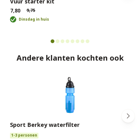
Vuur starter kit
€7,80
€9,75
€
Dinsdag in huis
Andere klanten kochten ook
Sport Berkey waterfilter
€
1-3 personen