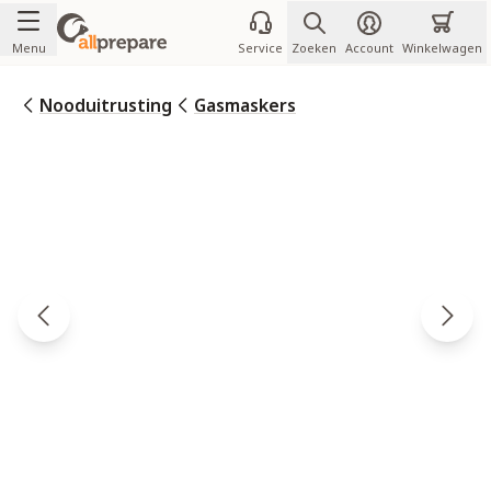
Ga naar de inhoud
Menu
Service
Zoeken
Account
Winkelwagen
Nooduitrusting
Gasmaskers