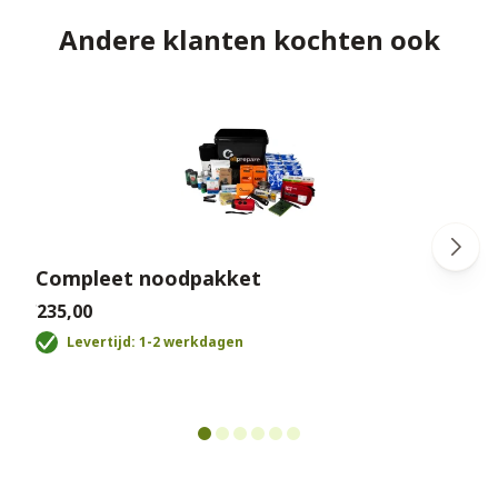
Andere klanten kochten ook
Compleet noodpakket
€235,00
Levertijd: 1-2 werkdagen
€