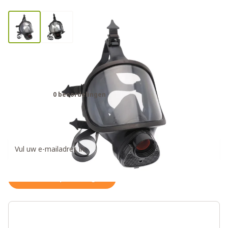
Spasciani TR82 volgelaatsmasker /
gasmasker
0 beoordelingen
€139,95
Ontvang een weer op voorraad notificatie
Houd me op de hoogte