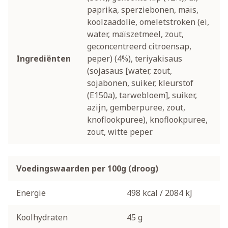
paprika, sperziebonen, maïs,
koolzaadolie, omeletstroken (ei,
water, maïszetmeel, zout,
geconcentreerd citroensap,
Ingrediënten
peper) (4%), teriyakisaus
(sojasaus [water, zout,
sojabonen, suiker, kleurstof
(E150a), tarwebloem], suiker,
azijn, gemberpuree, zout,
knoflookpuree), knoflookpuree,
zout, witte peper.
Voedingswaarden per 100g (droog)
Energie
498 kcal / 2084 kJ
Koolhydraten
45 g