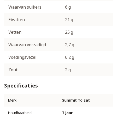
Waarvan suikers
6 g
Eiwitten
21 g
Vetten
25 g
Waarvan verzadigd
2,7 g
Voedingsvezel
6,2 g
Zout
2 g
Specificaties
Merk
Summit To Eat
Houdbaarheid
7 jaar