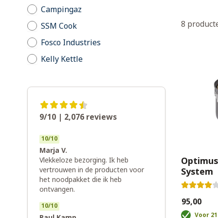
Campingaz
8
product
SSM Cook
Fosco Industries
Kelly Kettle
9/10 | 2,076
reviews
10
/
10
Marja V.
Optimus
Vlekkeloze bezorging. Ik heb
vertrouwen in de producten voor
System
het noodpakket die ik heb
ontvangen.
€95,00
10
/
10
Voor 21
Paul Kamp