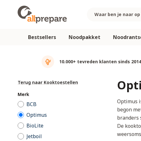
Ga naar de inhoud
Bestsellers
Noodpakket
Noodrants
10.000+ tevreden klanten sinds 201
Opt
Terug naar Kooktoestellen
Merk
Optimus i
BCB
begon met
Optimus
branders 
BioLite
De kookto
weersoms
Jetboil