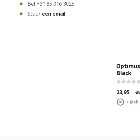
Bel +31 85 016 3025
Stuur
een email
Optimus 
Black
€23,95
€29
Tijdeli