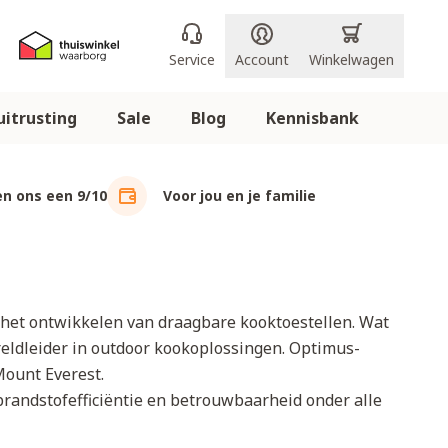
Service
Account
Winkelwagen
itrusting
Sale
Blog
Kennisbank
n ons een 9/10
Voor jou en je familie
 het ontwikkelen van draagbare kooktoestellen. Wat
eldleider in outdoor kookoplossingen. Optimus-
Mount Everest.
randstofefficiëntie en betrouwbaarheid onder alle