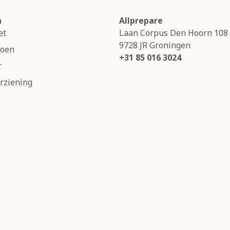
n
Allprepare
et
Laan Corpus Den Hoorn 108
9728 JR
Groningen
soen
+31 85 016 3024
r
rziening