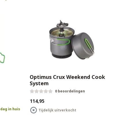
Optimus Crux Weekend Cook
System
0 beoordelingen
€114,95
dag in huis
Tijdelijk uitverkocht