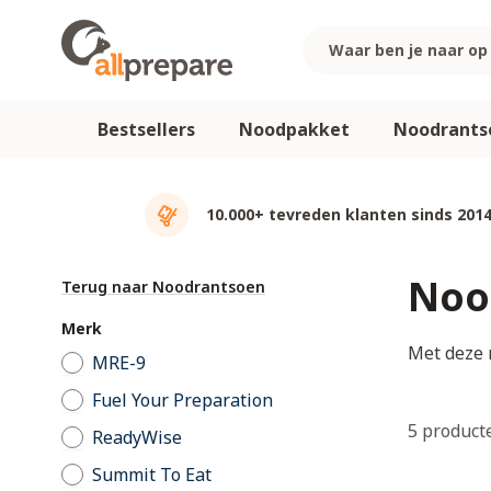
Ga naar de inhoud
Bestsellers
Noodpakket
Noodrants
10.000+ tevreden klanten sinds 201
Noo
Terug naar Noodrantsoen
Merk
Met deze 
MRE-9
Fuel Your Preparation
5
product
ReadyWise
Summit To Eat