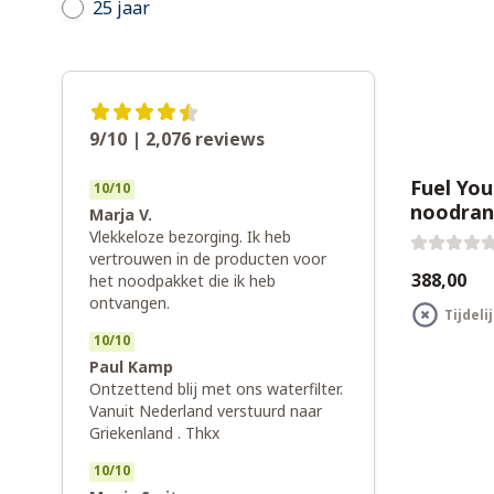
25 jaar
9/10 | 2,076
reviews
Fuel You
10
/
10
noodran
Marja V.
Vlekkeloze bezorging. Ik heb
vertrouwen in de producten voor
€388,00
het noodpakket die ik heb
ontvangen.
Tijdeli
10
/
10
Paul Kamp
Ontzettend blij met ons waterfilter.
Vanuit Nederland verstuurd naar
Griekenland . Thkx
10
/
10