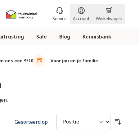
Service
Account
Winkelwagen
itrusting
Sale
Blog
Kennisbank
n ons een 9/10
Voor jou en je familie
n
gen.
Gesorteerd op