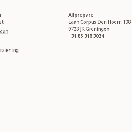
n
Allprepare
et
Laan Corpus Den Hoorn 108
9728 JR
Groningen
soen
+31 85 016 3024
r
rziening