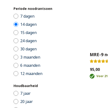
Periode noodrantsoen
7 dagen
14 dagen
15 dagen
24 dagen
30 dagen
MRE-9 n
3 maanden
6 maanden
€95,00
12 maanden
Voor 21
Houdbaarheid
7 jaar
20 jaar