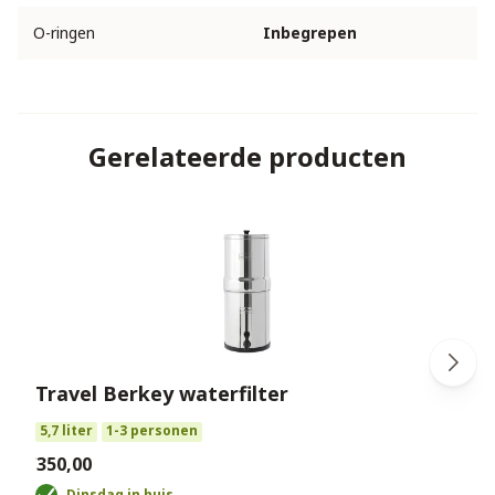
O-ringen
Inbegrepen
Gerelateerde producten
Travel Berkey waterfilter
€
5,7 liter
1-3 personen
€350,00
Dinsdag in huis