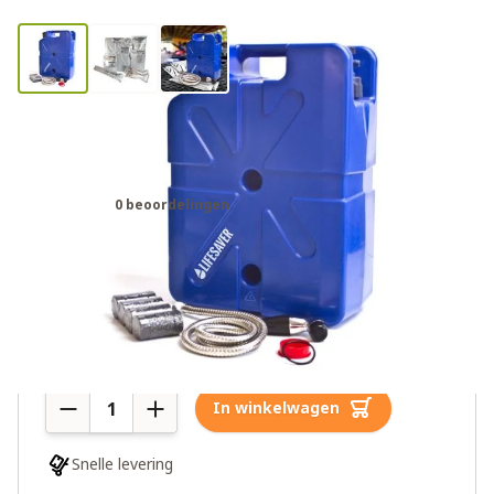
Lifesaver Jerrycan waterfilter
Calamiteiten Pack 20.000 L
0 beoordelingen
€599,00
Meer dan 10 op voorraad
Aantal
In winkelwagen
Snelle levering