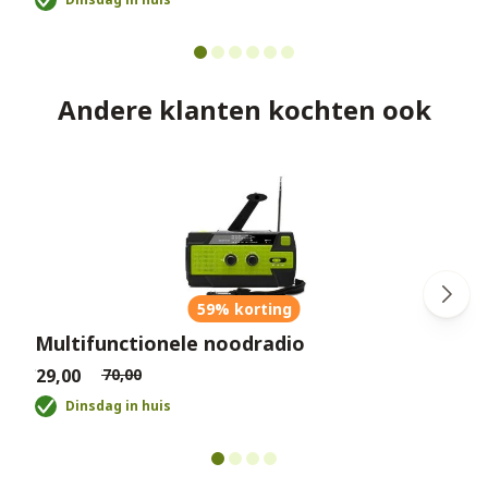
Andere klanten kochten ook
59% korting
Multifunctionele noodradio
€29,00
€70,00
€
Dinsdag in huis