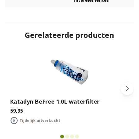
filterelementen
Gerelateerde producten
Katadyn BeFree 1.0L waterfilter
€59,95
€
Tijdelijk uitverkocht