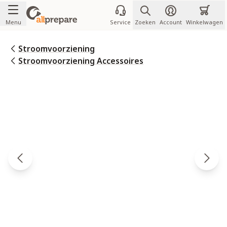
Ga naar de inhoud
Menu
Service
Zoeken
Account
Winkelwagen
Stroomvoorziening
Stroomvoorziening Accessoires