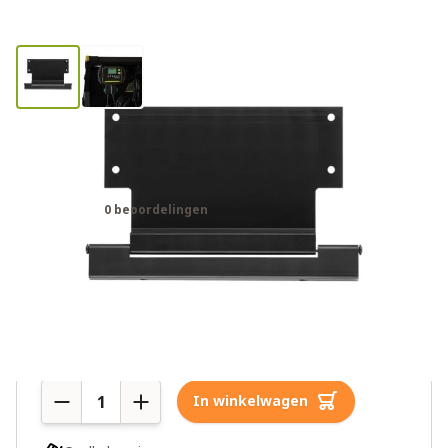
Goal Zero Charge Controller
Mounting Bracket
0 beoordelingen
€4,99
€9,99
2 op voorraad
Aantal
In winkelwagen