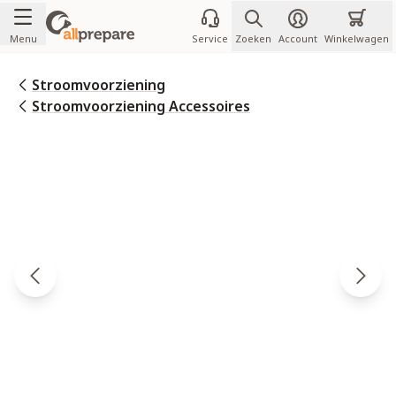
Ga naar de inhoud
Menu
Service
Zoeken
Account
Winkelwagen
Stroomvoorziening
Stroomvoorziening Accessoires