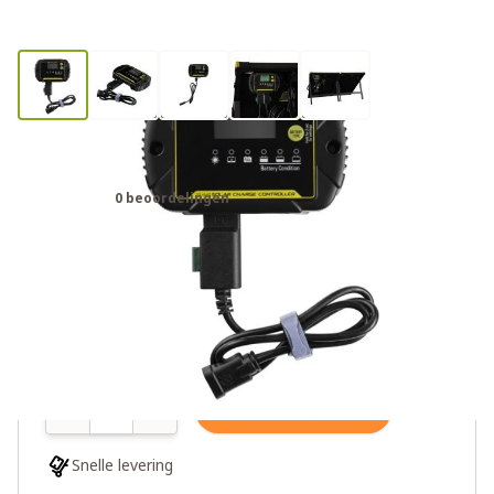
Goal Zero 20A Charge Controller
0 beoordelingen
€39,99
€99,99
4 op voorraad
Aantal
In winkelwagen
Snelle levering