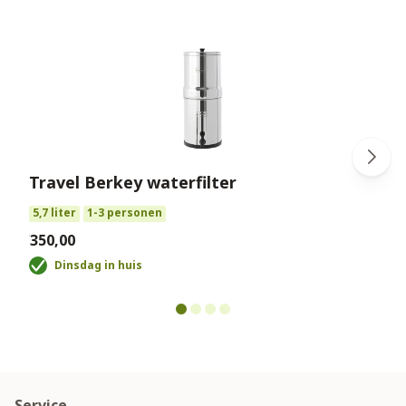
Travel Berkey waterfilter
€
5,7 liter
1-3 personen
€350,00
Dinsdag in huis
Service