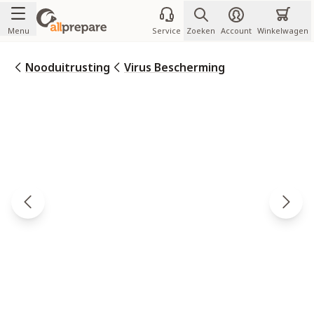
Ga naar de inhoud
Menu
Service
Zoeken
Account
Winkelwagen
Nooduitrusting
Virus Bescherming