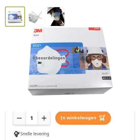
3M Aura mondkapje 9332 FFP3 - 10
stuks in doos
0 beoordelingen
€69,00
€99,00
1 op voorraad
Aantal
In winkelwagen
Snelle levering