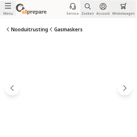
Ga naar de inhoud
Menu
Service
Zoeken
Account
Winkelwagen
Nooduitrusting
Gasmaskers