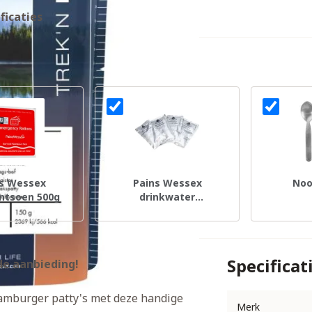
ficaties
s Wessex
Pains Wessex
Noo
ntsoen 500g
drinkwater
noodrantsoen 500 ml
Specificat
de aanbieding!
amburger patty's met deze handige
Merk