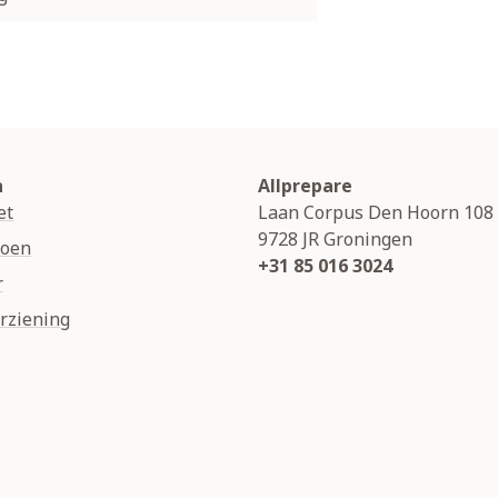
n
Allprepare
et
Laan Corpus Den Hoorn 108
9728 JR
Groningen
soen
+31 85 016 3024
r
rziening