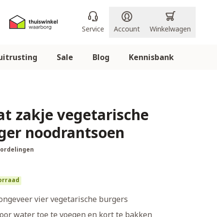
Service
Account
Winkelwagen
itrusting
Sale
Blog
Kennisbank
at zakje vegetarische
er noodrantsoen
oordelingen
orraad
ongeveer vier vegetarische burgers
door water toe te voegen en kort te bakken