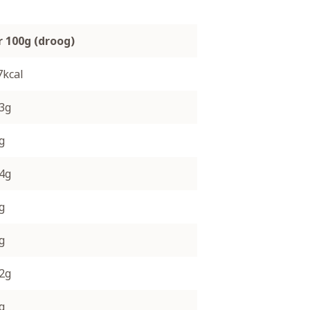
r 100g (droog)
7kcal
.3g
g
.4g
g
g
.2g
g