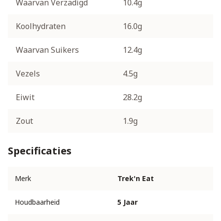
Waarvan Verzadigd
10.4g
Koolhydraten
16.0g
Waarvan Suikers
12.4g
Vezels
4.5g
Eiwit
28.2g
Zout
1.9g
Specificaties
Merk
Trek'n Eat
Houdbaarheid
5 Jaar