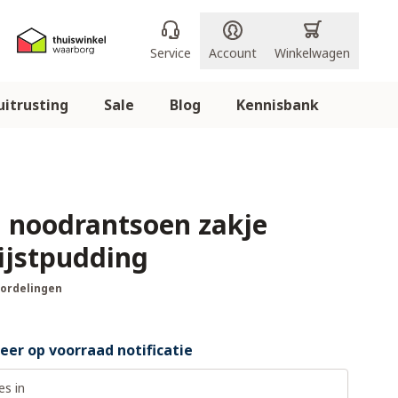
Service
Account
Winkelwagen
itrusting
Sale
Blog
Kennisbank
 noodrantsoen zakje
rijstpudding
oordelingen
er op voorraad notificatie