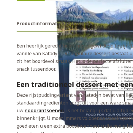
Productinformatie
Specificaties
Een heerlijk gerecht hoeft niet ingewikkeld te zijn.
vanille van Katadyn. Dit populaire dessert bestaat u
zit het boordevol smaak. Het is de perfecte afsluite
snack tussendoor.
Een traditioneel dessert met een
Deze rijstpuddingvariant van Katadyn bevat vanille
standaardingrediënten zorgt dit voor een ware sma
uw
noodrantsoenen
, is het belangrijk dat u altij
binnenkrijgt. U moet immers voldoende voedingssto
goed eten u een extra boost wanneer u die nodig hee