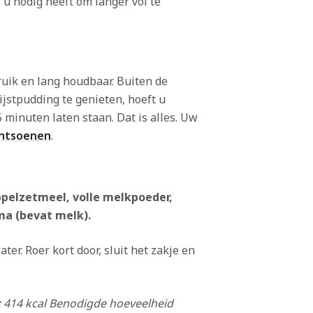
 u nodig heeft om langer vol te
uik en lang houdbaar. Buiten de
rijstpudding te genieten, hoeft u
 minuten laten staan. Dat is alles. Uw
ntsoenen
.
appelzetmeel, volle melkpoeder,
ma (bevat melk).
ter. Roer kort door, sluit het zakje en
 414 kcal
Benodigde hoeveelheid