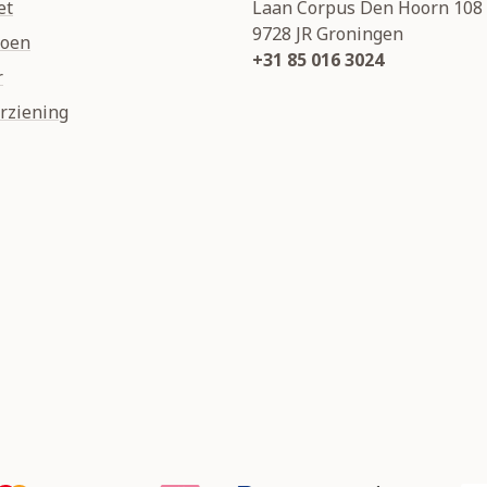
et
Laan Corpus Den Hoorn 108
9728 JR
Groningen
soen
+31 85 016 3024
r
rziening