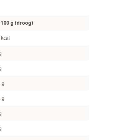
 100 g (droog)
 kcal
g
g
 g
 g
g
g