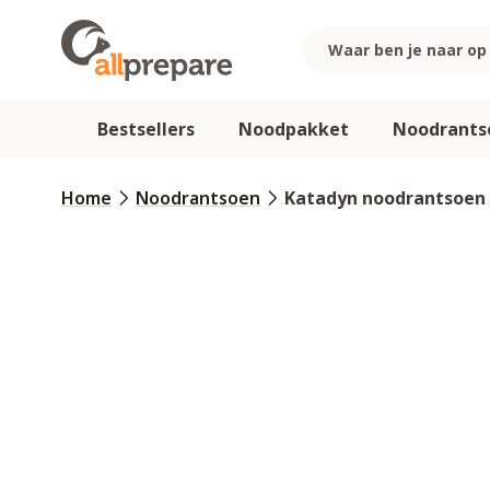
Ga naar de inhoud
Bestsellers
Noodpakket
Noodrants
Home
Noodrantsoen
Katadyn noodrantsoen z