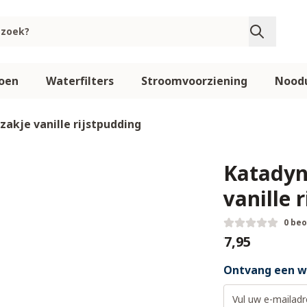
oen
Waterfilters
Stroomvoorziening
Noodu
akje vanille rijstpudding
Katadyn
vanille 
0 be
€7,95
Ontvang een we