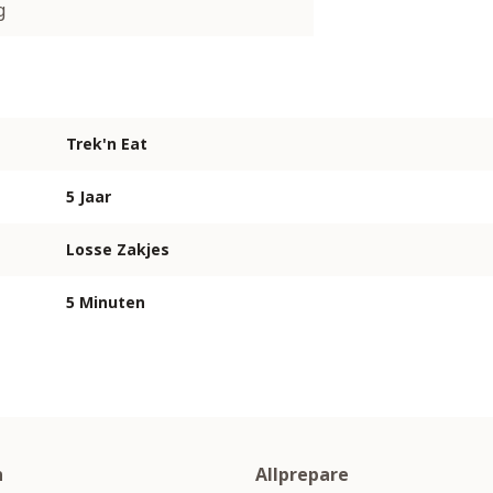
g
Trek'n Eat
5 Jaar
Losse Zakjes
5 Minuten
n
Allprepare