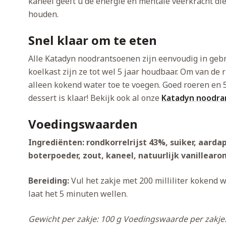
kaneel geeft u de energie en mentale veerkracht die
houden.
Snel klaar om te eten
Alle Katadyn noodrantsoenen zijn eenvoudig in gebr
koelkast zijn ze tot wel 5 jaar houdbaar. Om van de 
alleen kokend water toe te voegen. Goed roeren en 5
dessert is klaar! Bekijk ook al onze
Katadyn noodra
Voedingswaarden
Ingrediënten: rondkorrelrijst 43%, suiker, aard
boterpoeder, zout, kaneel, natuurlijk vanillearo
Bereiding:
Vul het zakje met 200 milliliter kokend wa
laat het 5 minuten wellen.
Gewicht per zakje: 100 g
Voedingswaarde per zakje: