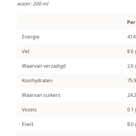
water: 200 ml
Per
Energie
414
Vet
8.6 
Waarvan verzadigd
2.6 
Koolhydraten
75.9
Waarvan suikers
24.2
Vezels
0.1 
Eiwit
8.0 