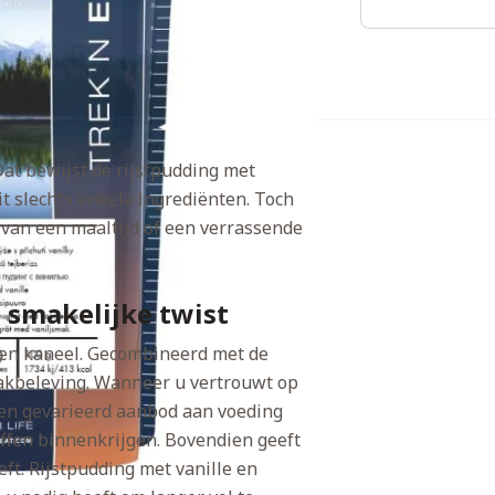
 Dat bewijst de rijstpudding met
it slechts enkele ingrediënten. Toch
r van een maaltijd of een verrassende
 smakelijke twist
 en kaneel. Gecombineerd met de
akbeleving. Wanneer u vertrouwt op
d een gevarieerd aanbod aan voeding
ffen binnenkrijgen. Bovendien geeft
ft. Rijstpudding met vanille en