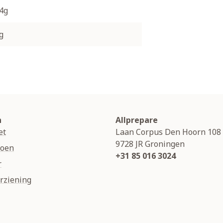
.4g
g
n
Allprepare
et
Laan Corpus Den Hoorn 108
9728 JR
Groningen
soen
+31 85 016 3024
r
rziening