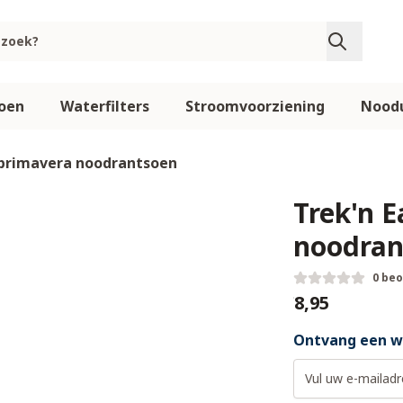
oen
Waterfilters
Stroomvoorziening
Noodu
a primavera noodrantsoen
Trek'n E
noodran
0 be
€8,95
Ontvang een we