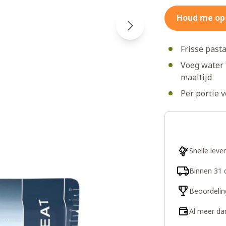
Houd me op
Frisse past
Voeg water 
maaltijd
Per portie 
Snelle leve
Binnen 31 
Beoordelin
Al meer da