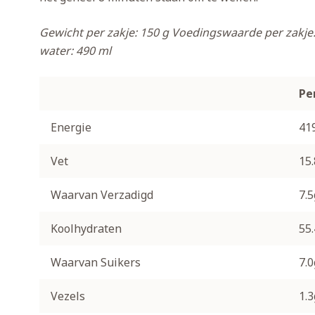
Gewicht per zakje: 150 g
Voedingswaarde per zakje:
water: 490 ml
Pe
Energie
41
Vet
15
Waarvan Verzadigd
7.5
Koolhydraten
55
Waarvan Suikers
7.0
Vezels
1.3