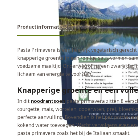
Productinformatie
Specificaties
Pasta Primavera is een heerlijk vegetarisch gerecht 
knapperige groente in een romige saus vormen sam
voedzame maaltijd. Onderweg of na een zware dag is
lichaam van energie te voorzien.
Knapperige groente en een volle
In dit
noodrantsoen
pasta primavera zitten 8 versch
courgette, mais, wortelen, doperwten, prei, bloemko
perfecte aanvulling. Bovendien is het per portie verp
kokend water toevoegen. Wacht vervolgens even en 
pasta primavera zoals het bij de Italiaan smaakt.