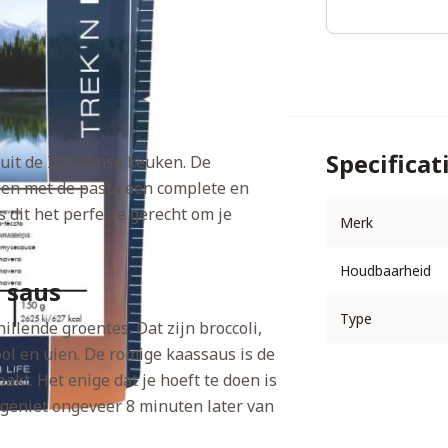
Specificat
uit de Italiaanse keuken. De
en met de pasta een complete en
 dit het perfecte gerecht om je
Merk
Houdbaarheid
 saus
Type
illende groentes. Dat zijn broccoli,
ol en uien. De romige kaassaus is de
akt. Het enige dat je hoeft te doen is
geniet ongeveer 8 minuten later van