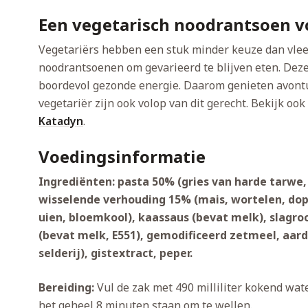
Een vegetarisch noodrantsoen 
Vegetariërs hebben een stuk minder keuze dan vlee
noodrantsoenen om gevarieerd te blijven eten. Deze
boordevol gezonde energie. Daarom genieten avontu
vegetariër zijn ook volop van dit gerecht. Bekijk oo
Katadyn
.
Voedingsinformatie
Ingrediënten: pasta 50% (gries van harde tarwe,
wisselende verhouding 15% (mais, wortelen, dope
uien, bloemkool), kaassaus (bevat melk), slag
(bevat melk, E551), gemodificeerd zetmeel, aar
selderij), gistextract, peper.
Bereiding:
Vul de zak met 490 milliliter kokend water
het geheel 8 minuten staan om te wellen.