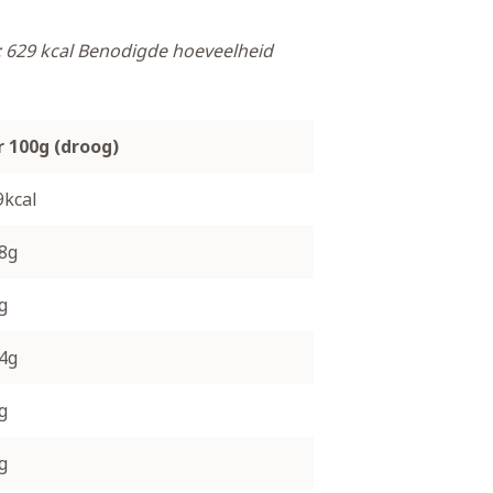
 629 kcal
Benodigde hoeveelheid
r 100g (droog)
9kcal
.8g
g
.4g
g
g