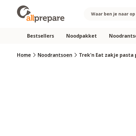
Ga naar de inhoud
Bestsellers
Noodpakket
Noodrants
Home
Noodrantsoen
Trek'n Eat zakje past