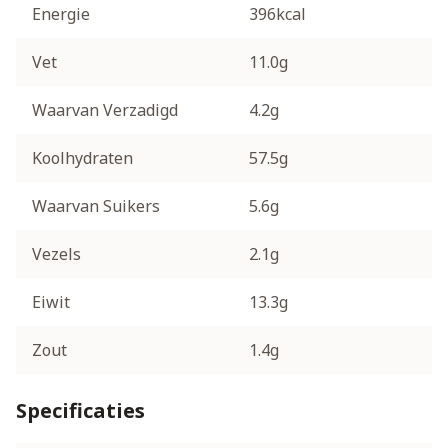
Energie
396kcal
Vet
11.0g
Waarvan Verzadigd
4.2g
Koolhydraten
57.5g
Waarvan Suikers
5.6g
Vezels
2.1g
Eiwit
13.3g
Zout
1.4g
Specificaties