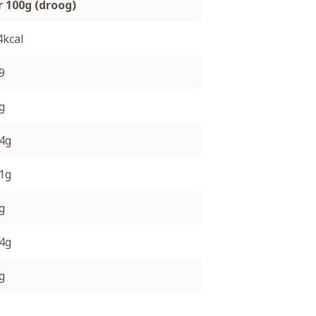
r 100g (droog)
4kcal
9
g
.4g
.1g
g
.4g
g