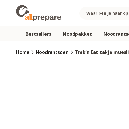
Ga naar de inhoud
Bestsellers
Noodpakket
Noodrants
Home
Noodrantsoen
Trek'n Eat zakje mues