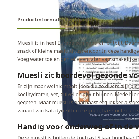
Productinformatie
Specificaties
Muesli is in heel Europa een populair ontbijt. Daarn
snack of kleine maaltijd tussendoor. In deze handige
Voeg water toe en geniet even later van smakelijke 
Muesli zit boordevol gezonde v
Er zijn maar weinig maaltijden die zo divers zijn als
koolhydraten, vet, zuivel en eiwit binnen. Mede hier
gegeten. Maar muesli is daarnaast erg lekker als ge
variant van Katadyn zitten rozijnen, hazelnoten en 
Handig voor onderweg of in de 
Deze muesli is buiten de koelkast 5 jaar houdbaar.