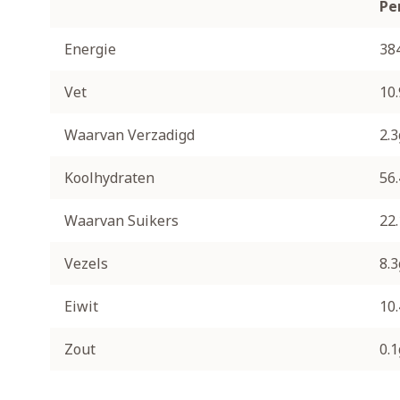
Pe
Energie
38
Vet
10.
Waarvan Verzadigd
2.3
Koolhydraten
56
Waarvan Suikers
22
Vezels
8.3
Eiwit
10
Zout
0.1