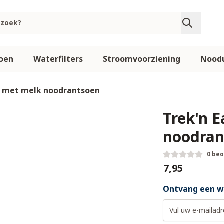
oen
Waterfilters
Stroomvoorziening
Noodu
li met melk noodrantsoen
Trek'n E
noodran
0 be
€7,95
Ontvang een we