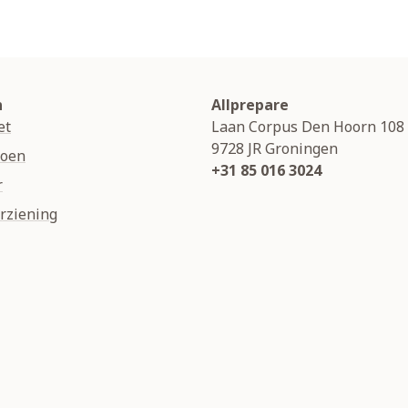
n
Allprepare
et
Laan Corpus Den Hoorn 108
9728 JR
Groningen
soen
+31 85 016 3024
r
rziening