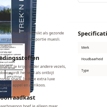
Specificat
aast is het erg geschikt als gezonde
 verpakking zit een portie muesli.
muesli.
Merk
oedingsstoffen
Houdbaarheid
 muesli. Je krijgt onder andere vezels,
Type
door wordt het veel als ontbijt
zonde snack. In deze extra luxe
stukjes appel en abrikoos.
voorraadkast
 Daarbovenop hoef je alleen maar