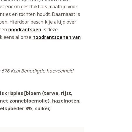
et enorm geschikt als maaltijd voor
ties en tochten houdt. Daarnaast is
ben. Hierdoor beschik je altijd over
 een
noodrantsoen
is deze
ok eens al onze
noodrantsoenen van
 576 Kcal
Benodigde hoeveelheid
 crispies [bloem (tarwe, rijst,
(met zonnebloemolie), hazelnoten,
melkpoeder 8%, suiker,