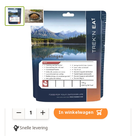
Trek'n Eat zakje herfstschotel
noodrantsoen
0 beoordelingen
€11,95
Meer dan 10 op voorraad
Aantal
In winkelwagen
Snelle levering