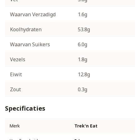
Waarvan Verzadigd
1.6g
Koolhydraten
53.8g
Waarvan Suikers
6.0g
Vezels
1.8g
Eiwit
12.8g
Zout
0.3g
Specificaties
Merk
Trek'n Eat