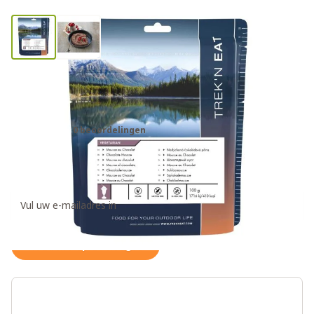
Trek'n Eat zakje chocolademousse
noodrantsoen
0 beoordelingen
€7,95
Ontvang een weer op voorraad notificatie
Houd me op de hoogte