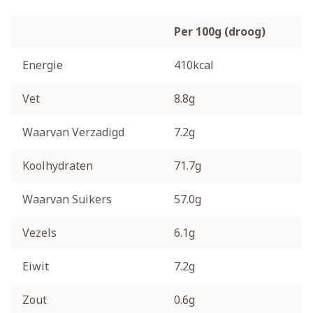
Per 100g (droog)
Energie
410kcal
Vet
8.8g
Waarvan Verzadigd
7.2g
Koolhydraten
71.7g
Waarvan Suikers
57.0g
Vezels
6.1g
Eiwit
7.2g
Zout
0.6g