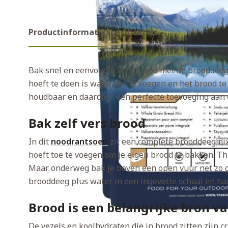
Productinformatie
Specificaties
Bak snel en eenvoudig vers brood met de brooddeegm
hoeft te doen is water toe te voegen en het brood te
houdbaar en daardoor een perfecte toevoeging aan 
Bak zelf vers brood
In dit
noodrantsoen
zit een complete brooddeegmix.
hoeft toe te voegen om je eigen brood te bakken. Th
Maar onderweg bak je boven een open vuur net zo ge
brooddeeg plus water in een ingevette schaal en ha
Brood is een belangrijke bron v
De vezels en koolhydraten die in brood zitten zijn 