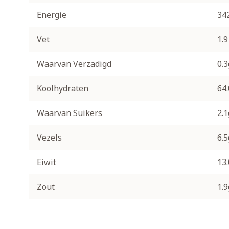
Energie
34
Vet
1.9
Waarvan Verzadigd
0.3
Koolhydraten
64
Waarvan Suikers
2.1
Vezels
6.5
Eiwit
13
Zout
1.9