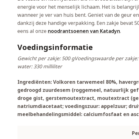
energie voor het menselijk lichaam. Het is belangrij
wanneer je ver van huis bent. Geniet van de geur 
dankzij deze handige verpakking. Een zakje bevat 
eens al onze
noodrantsoenen van Katadyn
.
Voedingsinformatie
Gewicht per zakje: 500 g
Voedingswaarde per zakje: 
water: 330 milliliter
Ingrediënten: Volkoren tarwemeel 80%, havergr
gedroogd zuurdesem (roggemeel, natuurlijk gef
droge
gist, gerstemoutextract, moutextract (ger
natriumdiacetaat; voedingszuur: appelzuur; drui
meelbehandelingsmiddel: calciumfosfaat en
asc
Pe