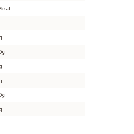
2kcal
g
.0g
g
g
.0g
g