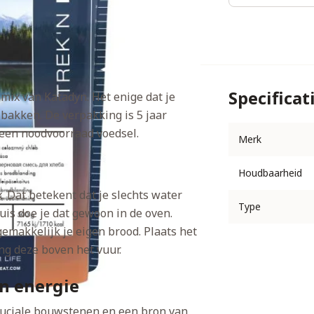
Specificat
ix van Katadyn. Het enige dat je
 bakken. De verpakking is 5 jaar
een noodvoorraad voedsel.
Merk
Houdbaarheid
 Dat betekent dat je slechts water
Type
uis doe je dat gewoon in de oven.
makkelijk je eigen brood. Plaats het
ng deze boven het vuur.
an energie
cruciale bouwstenen en een bron van