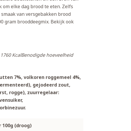
k om elke dag brood te eten. Zelfs
en smaak van versgebakken brood
500 gram brooddeegmix. Bekijk ook
1760 Kcal
Benodigde hoeveelheid
utten 7%, volkoren roggemeel 4%,
ermenteerd), gejodeerd zout,
st, rogge), zuurregelaar:
vensuiker,
orbinezuur.
r 100g (droog)