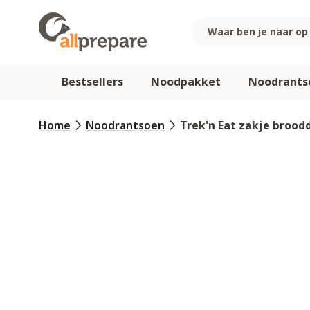
Ga naar de inhoud
Bestsellers
Noodpakket
Noodrants
Home
Noodrantsoen
Trek'n Eat zakje broo