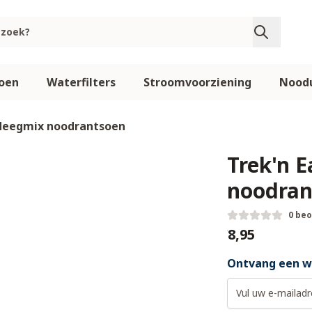
oen
Waterfilters
Stroomvoorziening
Noodu
ddeegmix noodrantsoen
Trek'n 
noodran
0 be
€8,95
Ontvang een we