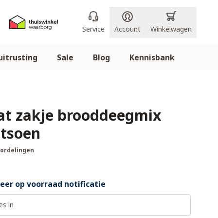
Service
Account
Winkelwagen
itrusting
Sale
Blog
Kennisbank
Eat zakje brooddeegmix
tsoen
oordelingen
er op voorraad notificatie