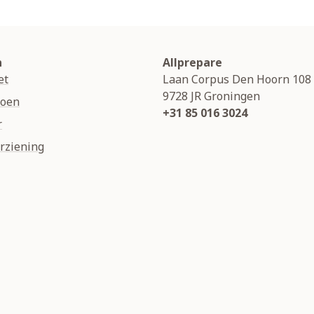
n
Allprepare
et
Laan Corpus Den Hoorn 108
9728 JR
Groningen
soen
+31 85 016 3024
r
rziening