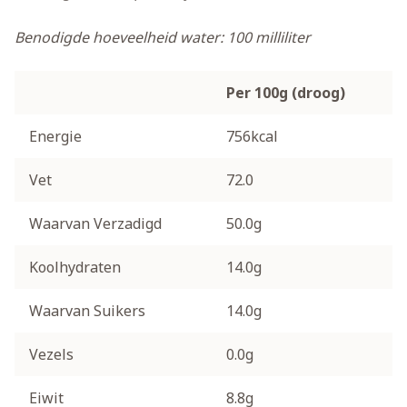
Benodigde hoeveelheid water: 100 milliliter
Per 100g (droog)
Energie
756kcal
Vet
72.0
Waarvan Verzadigd
50.0g
Koolhydraten
14.0g
Waarvan Suikers
14.0g
Vezels
0.0g
Eiwit
8.8g