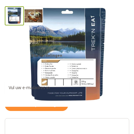
Trek'n Eat zakje boter
noodrantsoen
0 beoordelingen
€14,95
Ontvang een weer op voorraad notificatie
Houd me op de hoogte