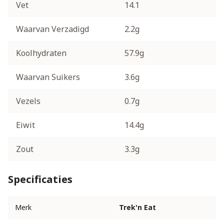
Vet
14.1
Waarvan Verzadigd
2.2g
Koolhydraten
57.9g
Waarvan Suikers
3.6g
Vezels
0.7g
Eiwit
14.4g
Zout
3.3g
Specificaties
Merk
Trek'n Eat