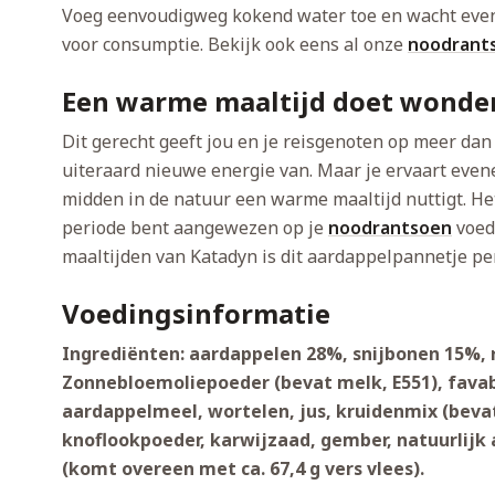
Voeg eenvoudigweg kokend water toe en wacht even 
voor consumptie. Bekijk ook eens al onze
noodrant
Een warme maaltijd doet wonde
Dit gerecht geeft jou en je reisgenoten op meer dan 
uiteraard nieuwe energie van. Maar je ervaart eve
midden in de natuur een warme maaltijd nuttigt. He
periode bent aangewezen op je
noodrantsoen
voeds
maaltijden van Katadyn is dit aardappelpannetje per
Voedingsinformatie
Ingrediënten: aardappelen 28%, snijbonen 15%, 
Zonnebloemoliepoeder (bevat melk, E551), fava
aardappelmeel, wortelen, jus, kruidenmix (bevat 
knoflookpoeder, karwijzaad, gember, natuurlijk 
(komt overeen met ca. 67,4 g vers vlees).