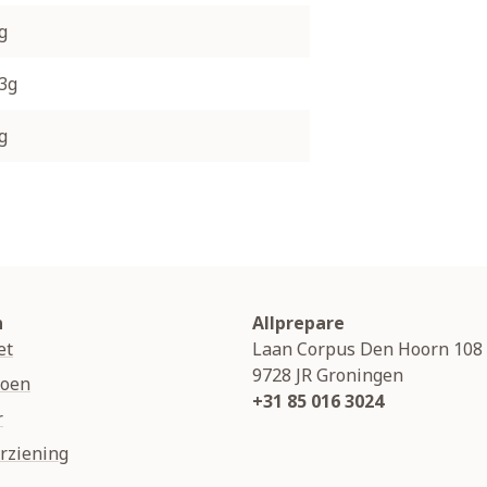
g
.3g
g
n
Allprepare
et
Laan Corpus Den Hoorn 108
9728 JR
Groningen
soen
+31 85 016 3024
r
rziening