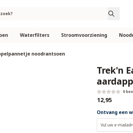
oen
Waterfilters
Stroomvoorziening
Noodu
appelpannetje noodrantsoen
Trek'n E
aardapp
0 be
€12,95
Ontvang een we