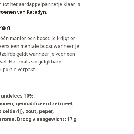
tot het aardappelpannetje klaar is
soenen van Katadyn
.
ren
één manier een boost. Je krijgt er
neens een mentale boost wanneer je
tzelfde geldt wanneer je voor een
el. Net zoals vergelijkbare
 portie verpakt.
rundvlees 10%,
bonen, gemodificeerd zetmeel,
selderij), zout, peper,
aroma. Droog vleesgewicht: 17 g