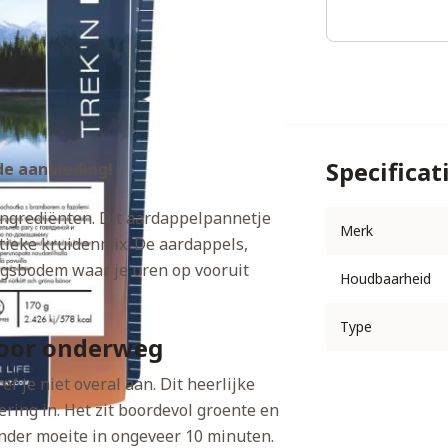
Specificat
de aanbieding!
ingrediënten. Dit aardappelpannetje
Merk
tieke kruidenmix. De aardappels,
gsbodem waar je uren op vooruit
Houdbaarheid
Type
voor onderweg
f je niet overal aan. Dit heerlijke
ing in. Het zit boordevol groente en
onder moeite in ongeveer 10 minuten.