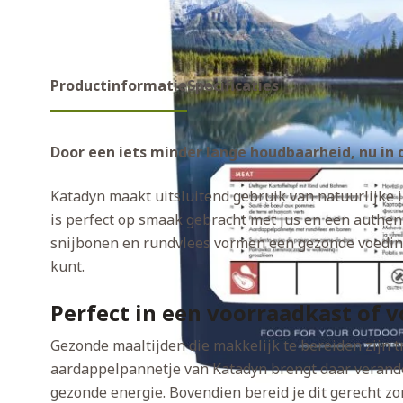
Productinformatie
Specificaties
Door een iets minder lange houdbaarheid, nu in 
Katadyn maakt uitsluitend gebruik van natuurlijke 
is perfect op smaak gebracht met jus en een authen
snijbonen en rundvlees vormen een gezonde voedin
kunt.
Perfect in een voorraadkast of 
Gezonde maaltijden die makkelijk te bereiden zijn tre
aardappelpannetje van Katadyn brengt daar verander
gezonde energie. Bovendien bereid je dit gerecht z