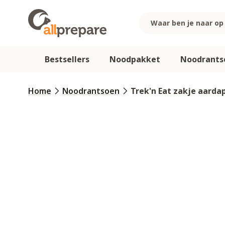
Ga naar de inhoud
Bestsellers
Noodpakket
Noodrants
Home
Noodrantsoen
Trek'n Eat zakje aard