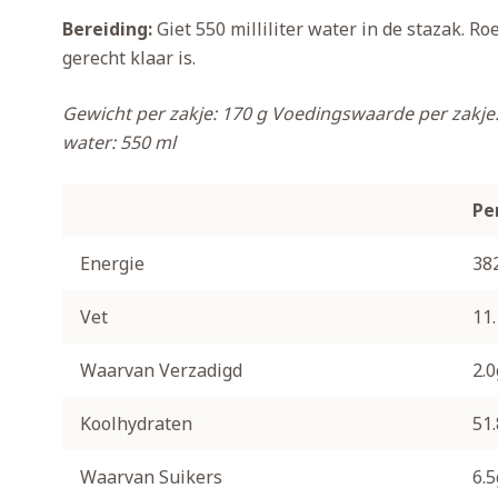
Bereiding:
Giet 550 milliliter water in de stazak. R
gerecht klaar is.
Gewicht per zakje: 170 g
Voedingswaarde per zakje: 
water: 550 ml
Pe
Energie
38
Vet
11
Waarvan Verzadigd
2.0
Koolhydraten
51
Waarvan Suikers
6.5