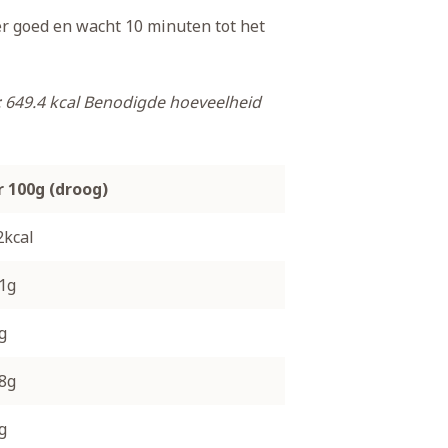
oer goed en wacht 10 minuten tot het
649.4 kcal
Benodigde hoeveelheid
r 100g (droog)
2kcal
.1g
g
.8g
g