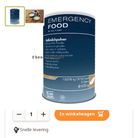
Trek'n Eat melk noodrantsoen (5
liter)
0 beoordelingen
€26,00
Meer dan 10 op voorraad
Aantal
In winkelwagen
Snelle levering