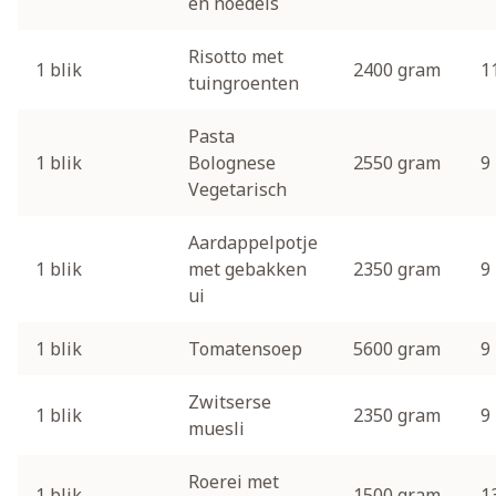
en noedels
Risotto met
1 blik
2400 gram
1
tuingroenten
Pasta
1 blik
Bolognese
2550 gram
9
Vegetarisch
Aardappelpotje
1 blik
met gebakken
2350 gram
9
ui
1 blik
Tomatensoep
5600 gram
9
Zwitserse
1 blik
2350 gram
9
muesli
Roerei met
1 blik
1500 gram
1