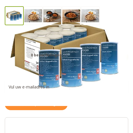
Trek'n Eat 30 dagen noodrantsoen
met vlees
0 beoordelingen
€499,00
Ontvang een weer op voorraad notificatie
Houd me op de hoogte