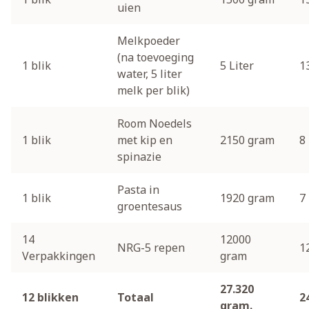
uien
Melkpoeder
(na toevoeging
1 blik
5 Liter
1
water, 5 liter
melk per blik)
Room Noedels
1 blik
met kip en
2150 gram
8
spinazie
Pasta in
1 blik
1920 gram
7
groentesaus
14
12000
NRG-5 repen
1
Verpakkingen
gram
27.320
12 blikken
Totaal
2
gram.