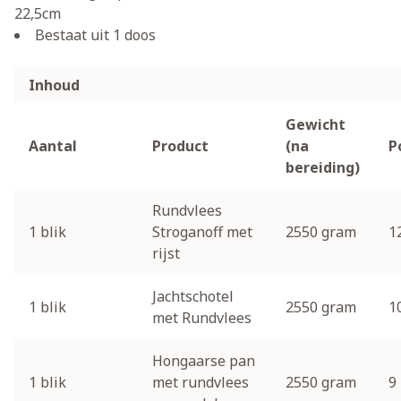
22,5cm
Bestaat uit 1 doos
Inhoud
Gewicht
Aantal
Product
(na
P
bereiding)
Rundvlees
1 blik
Stroganoff met
2550 gram
1
rijst
Jachtschotel
1 blik
2550 gram
1
met Rundvlees
Hongaarse pan
1 blik
met rundvlees
2550 gram
9