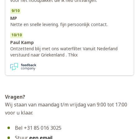
voor het noodpakket die ik heb ontvangen.
9
/
10
MP
Nette en snelle levering. fijn persoonlijk contact.
10
/
10
Paul Kamp
Ontzettend blij met ons waterfilter. Vanuit Nederland
verstuurd naar Griekenland . Thkx
Vragen?
Wij staan van maandag t/m vrijdag van 9:00 tot 17:00
voor u klaar.
Bel +31 85 016 3025
Stuur
een email