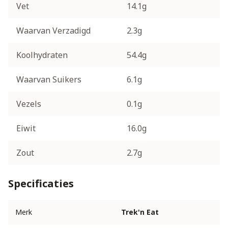
Vet
14.1g
Waarvan Verzadigd
2.3g
Koolhydraten
54.4g
Waarvan Suikers
6.1g
Vezels
0.1g
Eiwit
16.0g
Zout
2.7g
Specificaties
Merk
Trek'n Eat