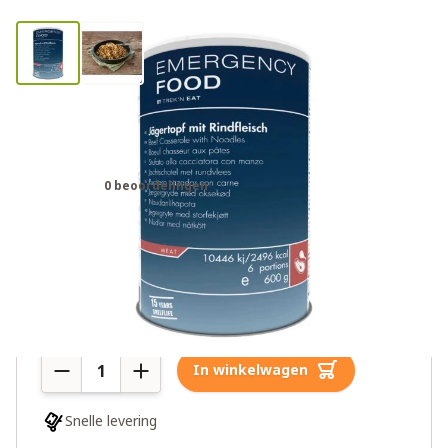
Trek'n Eat stoofpot met rundvlees
noodrantsoen
0 beoordelingen
€39,00
Meer dan 10 op voorraad
Aantal
In winkelwagen
Snelle levering