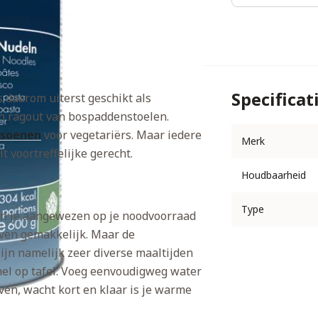
Specificat
 daarom uiterst geschikt als
en ragout van bospaddenstoelen.
tsoenen
voor vegetariërs. Maar iedere
Merk
 voortreffelijke gerecht.
Houdbaarheid
Type
en je aangewezen op je noodvoorraad
 even gemakkelijk. Maar de
jn namelijk zeer diverse maaltijden
nel op tafel. Voeg eenvoudigweg water
ven, wacht kort en klaar is je warme