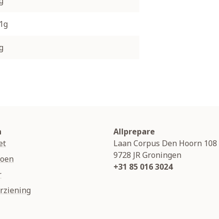
g
.1g
g
n
Allprepare
et
Laan Corpus Den Hoorn 108
9728 JR
Groningen
soen
+31 85 016 3024
r
rziening