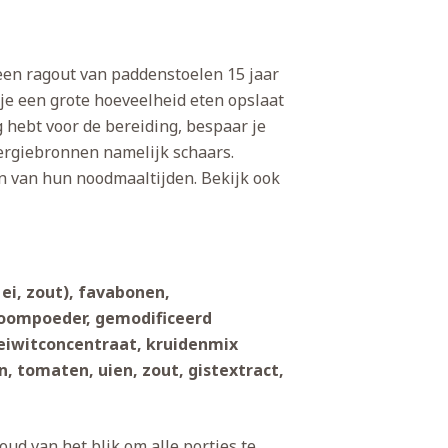
t een ragout van paddenstoelen 15 jaar
je een grote hoeveelheid eten opslaat
 hebt voor de bereiding, bespaar je
energiebronnen namelijk schaars.
en van hun noodmaaltijden. Bekijk ook
ei, zout), favabonen,
roompoeder, gemodificeerd
eiwitconcentraat, kruidenmix
, tomaten, uien, zout, gistextract,
oud van het blik om alle porties te