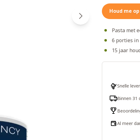
Houd me op
Pasta met e
6 porties in
15 jaar hou
Snelle leve
Binnen 31 
Beoordelin
Al meer da