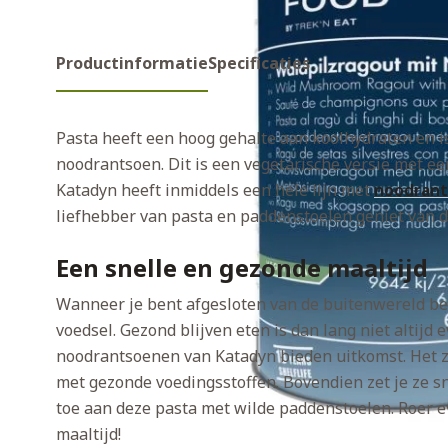
Productinformatie
Specificaties
Pasta heeft een hoog gehalte aan koolhydraten en is
noodrantsoen. Dit is een vegetarische versie met e
Katadyn heeft inmiddels een hele lijn met
noodran
liefhebber van pasta en paddenstoelen geniet van dit
Een snelle en gezonde maaltijd
Wanneer je bent afgesloten van de buitenwereld b
voedsel. Gezond blijven eten is dan lang niet altijd
noodrantsoenen van Katadyn bieden uitkomst. Het zi
met gezonde voedingsstoffen. Bovendien zet je ze s
toe aan deze pasta met wilde paddenstoelen. Roer e
maaltijd!