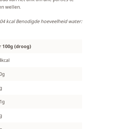
en wellen.
04 kcal
Benodigde hoeveelheid water:
r 100g (droog)
4kcal
.0g
g
.1g
g