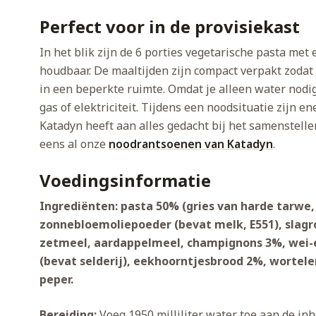
Perfect voor in de provisiekast
In het blik zijn de 6 porties vegetarische pasta me
houdbaar. De maaltijden zijn compact verpakt zodat 
in een beperkte ruimte. Omdat je alleen water nodig
gas of elektriciteit. Tijdens een noodsituatie zijn 
Katadyn heeft aan alles gedacht bij het samenstell
eens al onze
noodrantsoenen van Katadyn
.
Voedingsinformatie
Ingrediënten: pasta 50% (gries van harde tarwe, 
zonnebloemoliepoeder (bevat melk, E551), slag
zetmeel, aardappelmeel, champignons 3%, wei-
(bevat selderij), eekhoorntjesbrood 2%, wortelen
peper.
Bereiding:
Voeg 1950 milliliter water toe aan de inh