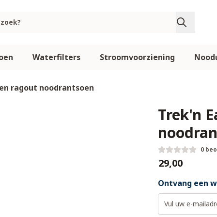
oen
Waterfilters
Stroomvoorziening
Noodu
len ragout noodrantsoen
Trek'n 
noodran
0 be
€29,00
Ontvang een we