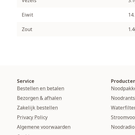
Vezels
3.1
Eiwit
14
Zout
1.4
Service
Producte
Bestellen en betalen
Noodpakk
Bezorgen & afhalen
Noodrant
Zakelijk bestellen
Waterfilte
Privacy Policy
Stroomvoo
Algemene voorwaarden
Noodradio