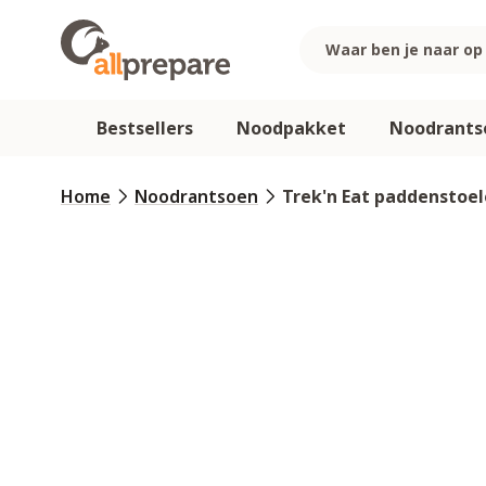
Ga naar de inhoud
Bestsellers
Noodpakket
Noodrants
Home
Noodrantsoen
Trek'n Eat paddenstoe