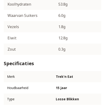
Koolhydraten
53.8g
Waarvan Suikers
6.0g
Vezels
1.8g
Eiwit
12.8g
Zout
0.3g
Specificaties
Merk
Trek'n Eat
Houdbaarheid
15 jaar
Type
Losse Blikken