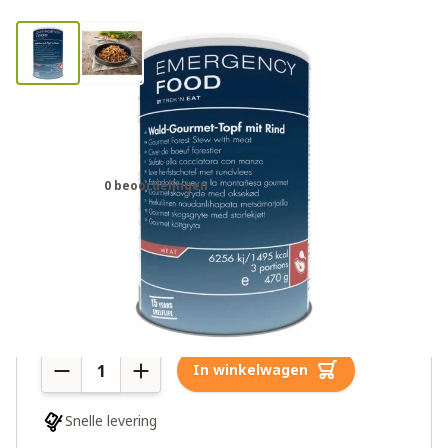
Trek'n Eat herfstschotel met
rundvlees noodrantsoen
0 beoordelingen
€39,00
Meer dan 10 op voorraad
Aantal
In winkelwagen
Snelle levering