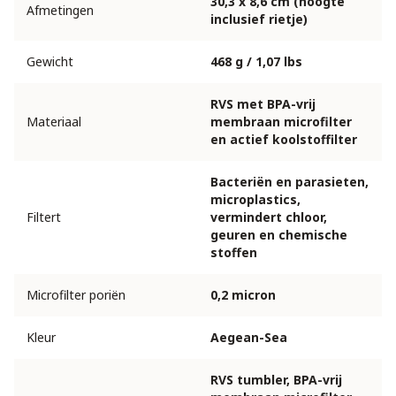
30,3 x 8,6 cm (hoogte
Afmetingen
inclusief rietje)
Gewicht
468 g / 1,07 lbs
RVS met BPA-vrij
Materiaal
membraan microfilter
en actief koolstoffilter
Bacteriën en parasieten,
microplastics,
Filtert
vermindert chloor,
geuren en chemische
stoffen
Microfilter poriën
0,2 micron
Kleur
Aegean-Sea
RVS tumbler, BPA-vrij