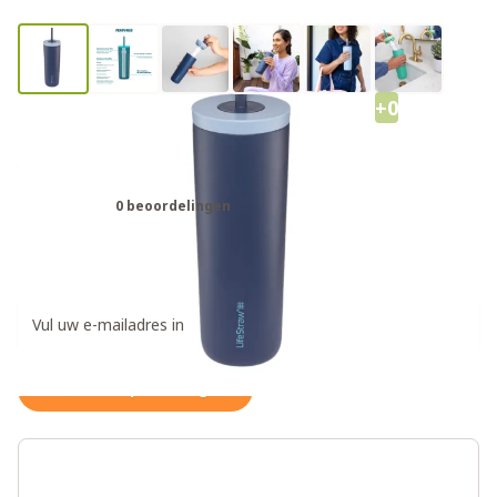
+0
LifeStraw Go Tumbler rvs
waterfilter Aegean-Sea
0 beoordelingen
€49,00
Ontvang een weer op voorraad notificatie
Houd me op de hoogte