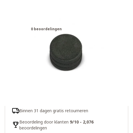
Lifesaver Liberty Carbon Discs 3-
pack
0 beoordelingen
€25,50
3 op voorraad
Aantal
In winkelwagen
Snelle levering
Binnen 31 dagen gratis retourneren
Beoordeling door klanten
9/10 - 2,076
beoordelingen