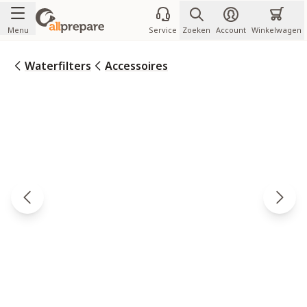
Ga naar de inhoud
Menu
Service
Zoeken
Account
Winkelwagen
Waterfilters
Accessoires