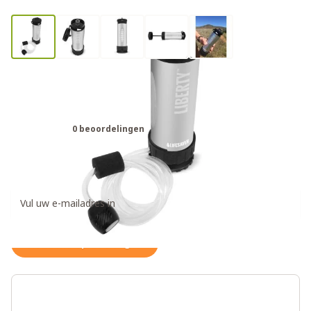
Lifesaver Liberty 2000 waterfilter
zilver - drinkfles
0 beoordelingen
€169,00
Ontvang een weer op voorraad notificatie
Houd me op de hoogte