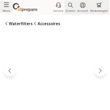
Ga naar de inhoud
Menu
Service
Zoeken
Account
Winkelwagen
Waterfilters
Accessoires