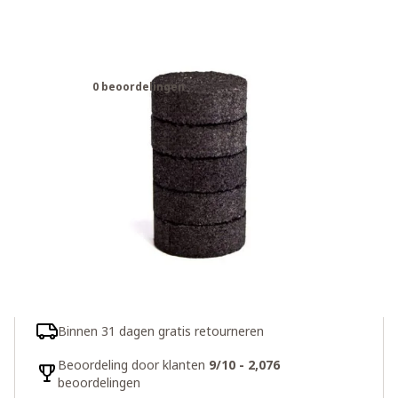
Lifesaver Jerrycan Carbon Discs 5
pack
0 beoordelingen
€44,95
9 op voorraad
Aantal
In winkelwagen
Snelle levering
Binnen 31 dagen gratis retourneren
Beoordeling door klanten
9/10 - 2,076
beoordelingen