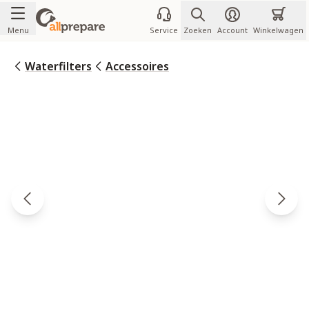
Ga naar de inhoud
Menu
Service
Zoeken
Account
Winkelwagen
Waterfilters
Accessoires