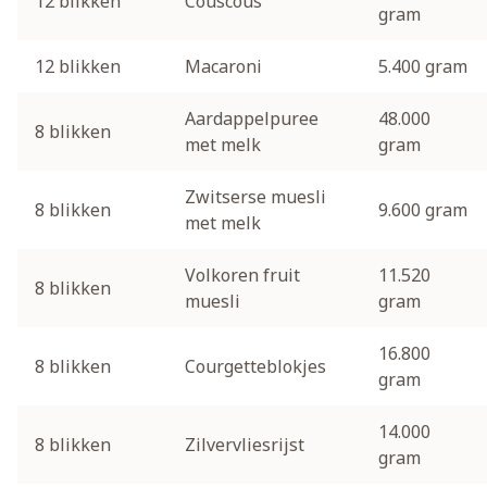
12 blikken
Couscous
gram
12 blikken
Macaroni
5.400 gram
Aardappelpuree
48.000
8 blikken
met melk
gram
Zwitserse muesli
8 blikken
9.600 gram
met melk
Volkoren fruit
11.520
8 blikken
muesli
gram
16.800
8 blikken
Courgetteblokjes
gram
14.000
8 blikken
Zilvervliesrijst
gram