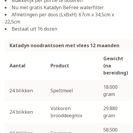
Makkelijk per portie te doseren
Nu met gratis Katadyn BeFree waterfilter
Afmetingen per doos (LxBxH): 67cm x 34,5cm x
22,5cm
Bestaat uit 16 dozen
Katadyn noodrantsoen met vlees 12 maanden
Gewicht
Aantal
Product
(na
bereiding)
18.000
24 blikken
Speltmeel
gram
Volkoren
29.880
24 blikken
brooddeegmix
gram
58.500