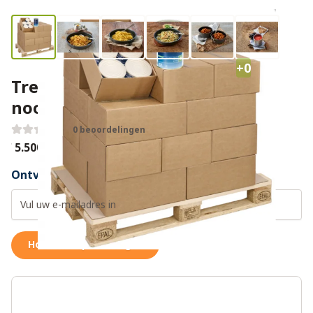
+0
Trek'n Eat 12 maanden
noodrantsoen met vlees
0 beoordelingen
€ 5.500,00
Ontvang een weer op voorraad notificatie
Houd me op de hoogte