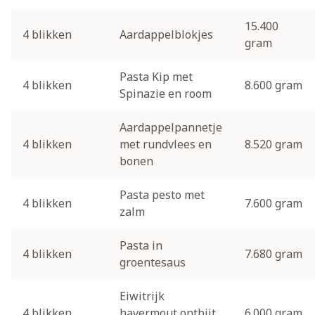
15.400
4 blikken
Aardappelblokjes
gram
Pasta Kip met
4 blikken
8.600 gram
Spinazie en room
Aardappelpannetje
4 blikken
met rundvlees en
8.520 gram
bonen
Pasta pesto met
4 blikken
7.600 gram
zalm
Pasta in
4 blikken
7.680 gram
groentesaus
Eiwitrijk
4 blikken
havermout ontbijt
6.000 gram