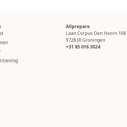
n
Allprepare
et
Laan Corpus Den Hoorn 108
9728 JR
Groningen
soen
+31 85 016 3024
r
rziening