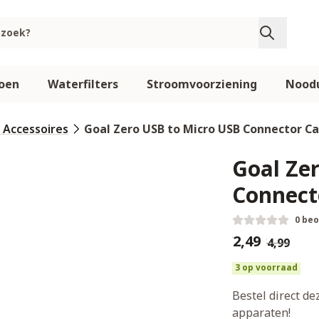
oen
Waterfilters
Stroomvoorziening
Noodu
 Accessoires
Goal Zero USB to Micro USB Connector Ca
Goal Ze
Connect
0 be
€2,49
€4,99
3 op voorraad
Bestel direct d
apparaten!