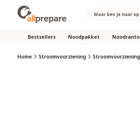
Ga naar de inhoud
Bestsellers
Noodpakket
Noodrants
Home
Stroomvoorziening
Stroomvoorziening