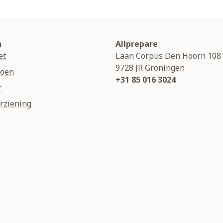
n
Allprepare
et
Laan Corpus Den Hoorn 108
9728 JR
Groningen
soen
+31 85 016 3024
r
rziening