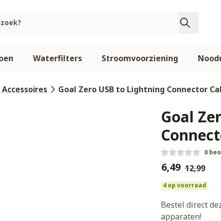
oen
Waterfilters
Stroomvoorziening
Noodu
 Accessoires
Goal Zero USB to Lightning Connector C
Goal Ze
Connect
0 be
€6,49
€12,99
4 op voorraad
Bestel direct d
apparaten!