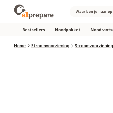
Ga naar de inhoud
Bestsellers
Noodpakket
Noodrants
Home
Stroomvoorziening
Stroomvoorziening