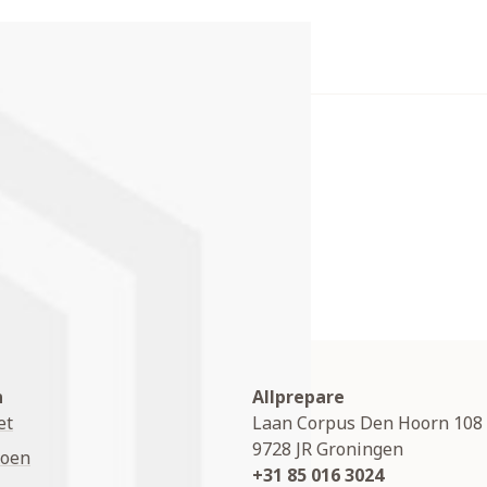
n
Allprepare
et
Laan Corpus Den Hoorn 108
9728 JR
Groningen
soen
+31 85 016 3024