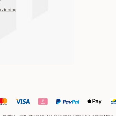
r
rziening