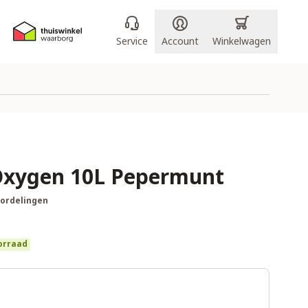
Service
Account
Winkelwagen
Oxygen 10L Pepermunt
oordelingen
orraad