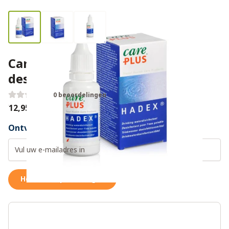
Care Plus hadex drinkwater
desinfectiemiddel
0 beoordelingen
€12,95
Ontvang een weer op voorraad notificatie
Houd me op de hoogte