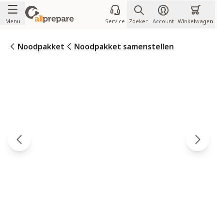
Ga naar de inhoud
Menu
Service
Zoeken
Account
Winkelwagen
Noodpakket
Noodpakket samenstellen