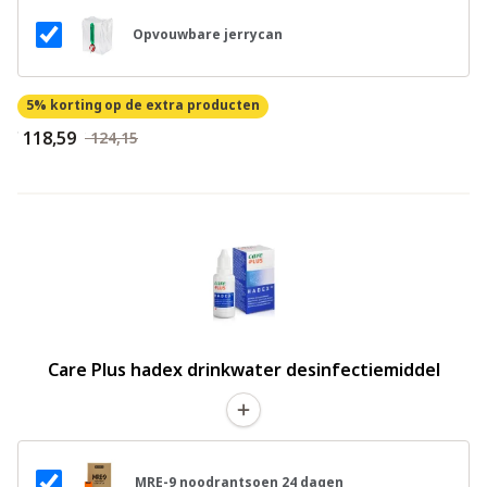
Opvouwbare jerrycan
5% korting
op de extra producten
€ 118,59
€ 124,15
Care Plus hadex drinkwater desinfectiemiddel
MRE-9 noodrantsoen 24 dagen