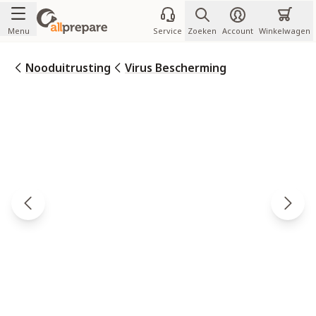
Ga naar de inhoud
Menu
Service
Zoeken
Account
Winkelwagen
Nooduitrusting
Virus Bescherming