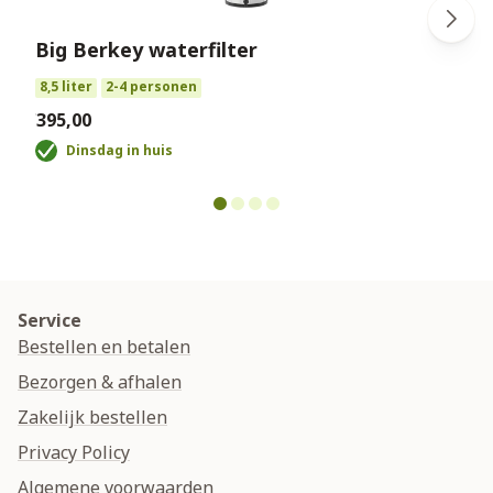
Big Berkey waterfilter
€
8,5 liter
2-4 personen
€395,00
Dinsdag in huis
Service
Bestellen en betalen
Bezorgen & afhalen
Zakelijk bestellen
Privacy Policy
Algemene voorwaarden