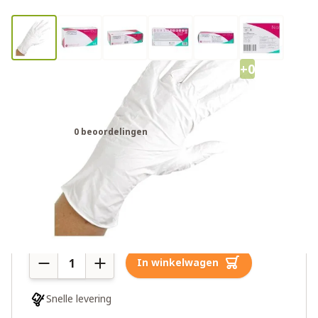
+0
Bingold Nitril Handschoenen Wit -
200 stuks maat L
0 beoordelingen
€37,95
7 op voorraad
Aantal
In winkelwagen
Snelle levering