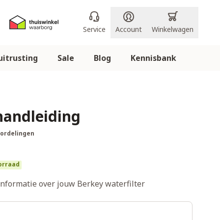
Service
Account
Winkelwagen
itrusting
Sale
Blog
Kennisbank
handleiding
oordelingen
orraad
informatie over jouw Berkey waterfilter