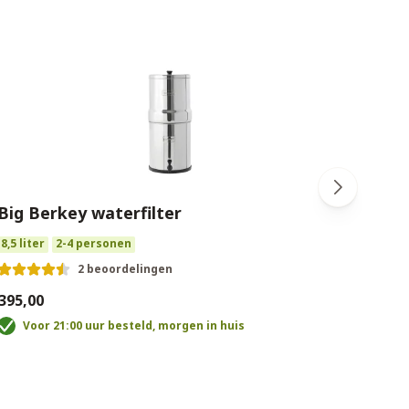
Big Berkey waterfilter
Impe
8,5 liter
2-4 personen
17 lit
2 beoordelingen
395,00
€485,
Voor 21:00 uur besteld, morgen in huis
V