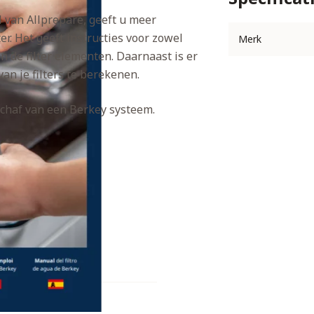
 van Allprepare, geeft u meer
r. Het geeft instructies voor zowel
Merk
an de filter elementen. Daarnaast is er
n je filters te berekenen.
schaf van een Berkey systeem.