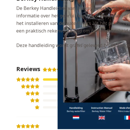
De Berkey Handleiding van Berkeyexpert, onderdeel
informatie over het gebruik van uw Berkey waterfilte
het installeren van de waterfilters als het primen v
een praktisch rekenvoorbeeld om de houdbaarheid va
Deze handleiding wordt gratis geleverd bij de aang
Reviews
5,0/5,0
(2 reviews)
2
0
0
0
0