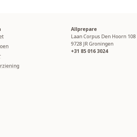
n
Allprepare
et
Laan Corpus Den Hoorn 108
9728 JR
Groningen
soen
+31 85 016 3024
r
rziening