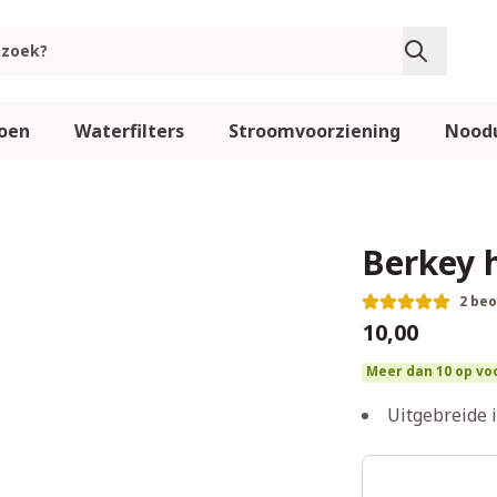
oen
Waterfilters
Stroomvoorziening
Noodu
Berkey 
2 be
€10,00
Meer dan 10 op vo
Uitgebreide 