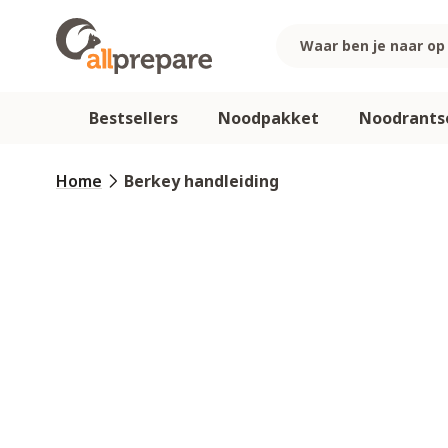
Ga naar de inhoud
Bestsellers
Noodpakket
Noodrants
Home
Berkey handleiding